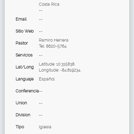
Costa Rica
--
Email
--
Sitio Web
--
Ramiro Herrera
Pastor
Tel: 8620-5764
Servicios
--
Latitude: 10.315838,
Lat/Long
Longitude: -84.819234,
Languaje
Español
Conferencia
--
Union
--
Division
--
Tipo
Iglesia