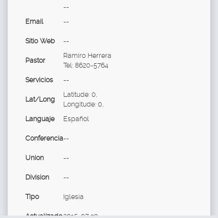
--
Email
--
Sitio Web
--
Ramiro Herrera
Pastor
Tel: 8620-5764
Servicios
--
Latitude: 0,
Lat/Long
Longitude: 0,
Languaje
Español
Conferencia
--
Union
--
Division
--
Tipo
Iglesia
Actualizado
2015-07-30