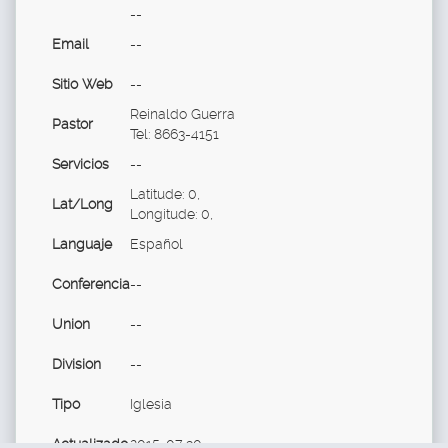
--
Email
--
Sitio Web
--
Reinaldo Guerra
Pastor
Tel: 8663-4151
Servicios
--
Latitude: 0,
Lat/Long
Longitude: 0,
Languaje
Español
Conferencia
--
Union
--
Division
--
Tipo
Iglesia
Actualizado
2015-07-30