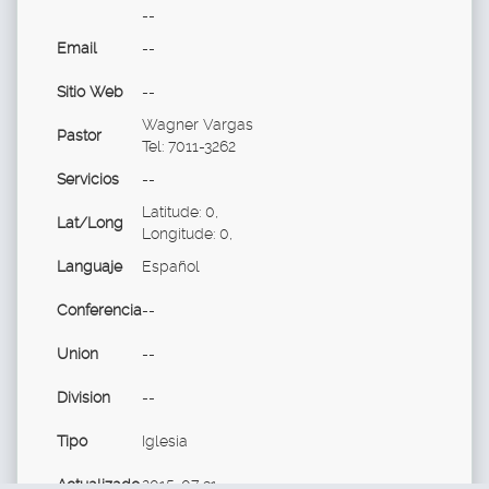
--
Email
--
Sitio Web
--
Wagner Vargas
Pastor
Tel: 7011-3262
Servicios
--
Latitude: 0,
Lat/Long
Longitude: 0,
Languaje
Español
Conferencia
--
Union
--
Division
--
Tipo
Iglesia
Actualizado
2015-07-31