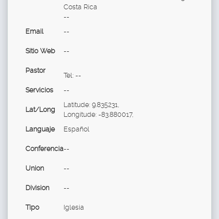
Costa Rica
--
Email
--
Sitio Web
--
Pastor
Tel: --
Servicios
--
Latitude: 9.835231,
Lat/Long
Longitude: -83.880017,
Languaje
Español
Conferencia
--
Union
--
Division
--
Tipo
Iglesia