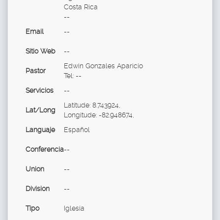
Costa Rica
--
Email
--
Sitio Web
--
Edwin Gonzales Aparicio
Pastor
Tel: --
Servicios
--
Latitude: 8.743924,
Lat/Long
Longitude: -82.948674,
Languaje
Español
Conferencia
--
Union
--
Division
--
Tipo
Iglesia