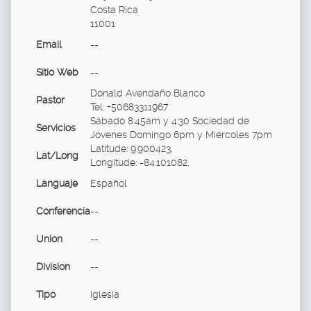
Costa Rica
11001
Email
--
Sitio Web
--
Donald Avendaño Blanco
Pastor
Tel: +50683311967
Sábado 8:45am y 4:30 Sociedad de
Servicios
Jóvenes Domingo 6pm y Miércoles 7pm
Latitude: 9.900423,
Lat/Long
Longitude: -84.101082,
Languaje
Español
Conferencia
--
Union
--
Division
--
Tipo
Iglesia