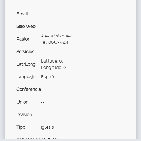
--
Email
--
Sitio Web
--
Alexis Vásquez
Pastor
Tel: 8637-7514
Servicios
--
Latitude: 0,
Lat/Long
Longitude: 0,
Languaje
Español
Conferencia
--
Union
--
Division
--
Tipo
Iglesia
Actualizado
2015-08-14