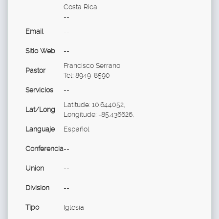
Costa Rica
--
Email
--
Sitio Web
--
Francisco Serrano
Pastor
Tel: 8949-8590
Servicios
--
Latitude: 10.644052,
Lat/Long
Longitude: -85.436626,
Languaje
Español
Conferencia
--
Union
--
Division
--
Tipo
Iglesia