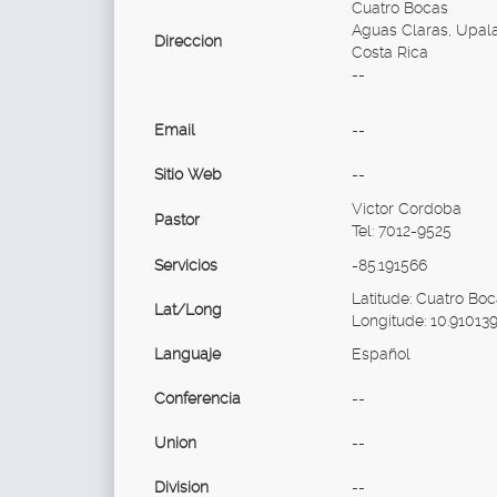
Cuatro Bocas
Aguas Claras, Upala
Direccion
Costa Rica
--
Email
--
Sitio Web
--
Victor Cordoba
Pastor
Tel: 7012-9525
Servicios
-85.191566
Latitude: Cuatro Boc
Lat/Long
Longitude: 10.910139
Languaje
Español
Conferencia
--
Union
--
Division
--