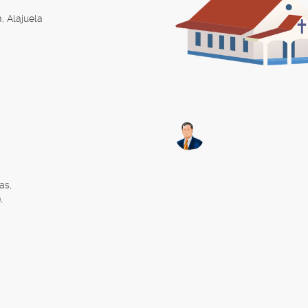
, Alajuela
as,
,