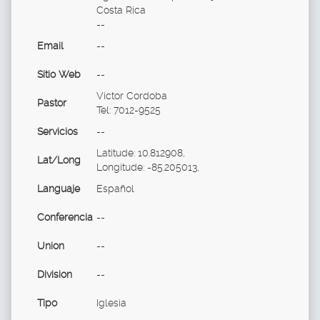
Costa Rica
--
Email
--
Sitio Web
--
Victor Cordoba
Pastor
Tel: 7012-9525
Servicios
--
Latitude: 10.812908,
Lat/Long
Longitude: -85.205013,
Languaje
Español
Conferencia
--
Union
--
Division
--
Tipo
Iglesia